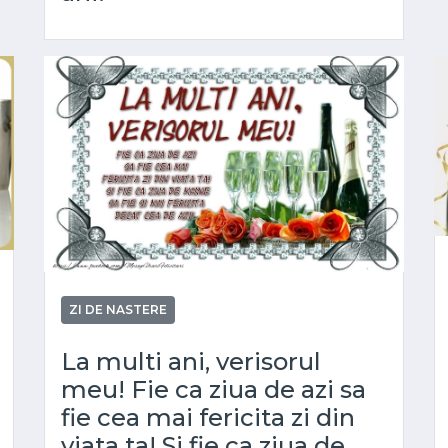
ZI DE NASTERE
La multi ani, verisorul
meu! Fie ca ziua de azi sa
fie cea mai fericita zi din
viata ta! Si fie ca ziua de