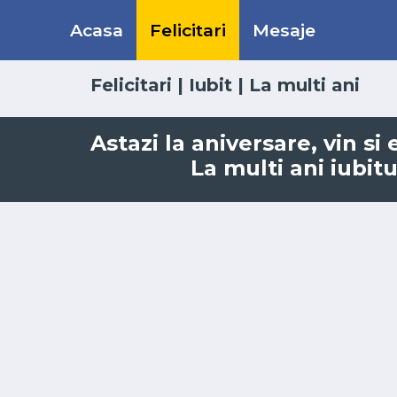
Acasa
Felicitari
Mesaje
Felicitari
|
Iubit
|
La multi ani
Astazi la aniversare, vin si
La multi ani iubit