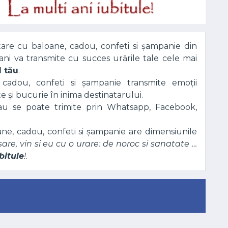
itare cu baloane, cadou, confeti si șampanie din
i ani va transmite cu succes urările tale cele mai
l tău
.
 cadou, confeti si șampanie transmite emoții
 și bucurie în inima destinatarului.
sau se poate trimite prin Whatsapp, Facebook,
ane, cadou, confeti si șampanie are dimensiunile
sare, vin si eu cu o urare: de noroc si sanatate …
bitule
!
.