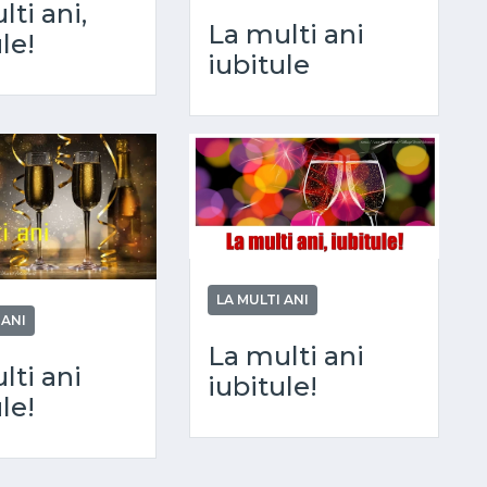
ti ani,
La multi ani
le!
iubitule
LA MULTI ANI
 ANI
La multi ani
lti ani
iubitule!
le!