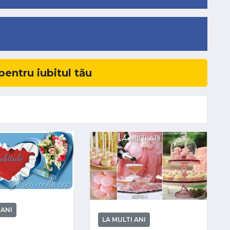
entru iubitul tău
 ANI
LA MULTI ANI