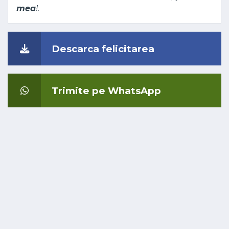
mea
!
.
Descarca felicitarea
Trimite pe WhatsApp