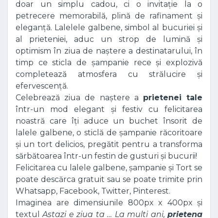
doar un simplu cadou, ci o invitație la o
petrecere memorabilă, plină de rafinament și
eleganță. Lalelele galbene, simbol al bucuriei și
al prieteniei, aduc un strop de lumină și
optimism în ziua de naștere a destinatarului, în
timp ce sticla de șampanie rece și explozivă
completează atmosfera cu strălucire și
efervescență.
Celebrează ziua de naștere a
prietenei tale
într-un mod elegant și festiv cu felicitarea
noastră care îți aduce un buchet însorit de
lalele galbene, o sticlă de șampanie răcoritoare
și un tort delicios, pregătit pentru a transforma
sărbătoarea într-un festin de gusturi și bucurii!
Felicitarea cu lalele galbene, șampanie și Tort se
poate descărca gratuit sau se poate trimite prin
Whatsapp, Facebook, Twitter, Pinterest.
Imaginea are dimensiunile 800px x 400px și
textul
Astazi e ziua ta … La multi ani,
prietena