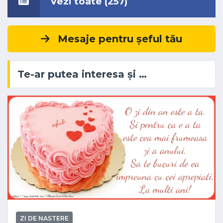
Vezi toate (257)
Mesaje pentru șeful tău
Te-ar putea interesa și …
ZI DE NASTERE