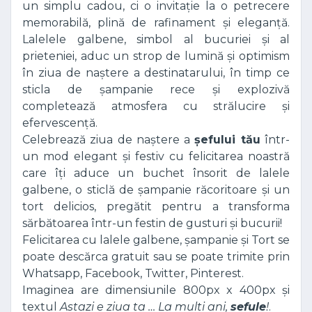
un simplu cadou, ci o invitație la o petrecere
memorabilă, plină de rafinament și eleganță.
Lalelele galbene, simbol al bucuriei și al
prieteniei, aduc un strop de lumină și optimism
în ziua de naștere a destinatarului, în timp ce
sticla de șampanie rece și explozivă
completează atmosfera cu strălucire și
efervescență.
Celebrează ziua de naștere a
șefului tău
într-
un mod elegant și festiv cu felicitarea noastră
care îți aduce un buchet însorit de lalele
galbene, o sticlă de șampanie răcoritoare și un
tort delicios, pregătit pentru a transforma
sărbătoarea într-un festin de gusturi și bucurii!
Felicitarea cu lalele galbene, șampanie și Tort se
poate descărca gratuit sau se poate trimite prin
Whatsapp, Facebook, Twitter, Pinterest.
Imaginea are dimensiunile 800px x 400px și
textul
Astazi e ziua ta … La multi ani,
sefule
!
.