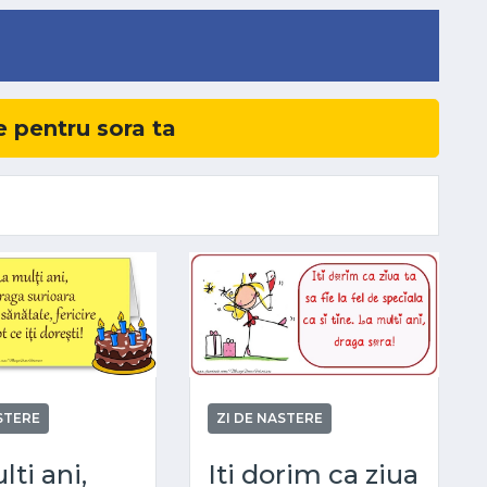
 pentru sora ta
STERE
ZI DE NASTERE
ti ani,
Iti dorim ca ziua