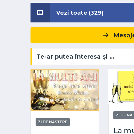
Vezi toate (329)
Mesaje
Te-ar putea interesa și …
ZI DE NA
ZI DE NASTERE
La mul