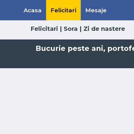
Acasa
Felicitari
Mesaje
Felicitari
|
Sora
|
Zi de nastere
Bucurie peste ani, portofel