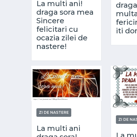
La multi ani!
draga
draga sora mea
multa
Sincere
ferici
felicitari cu
iti do
ocazia zilei de
nastere!
ZI DE NASTERE
ZI DE NA
La multi ani
La mul
draga sora!