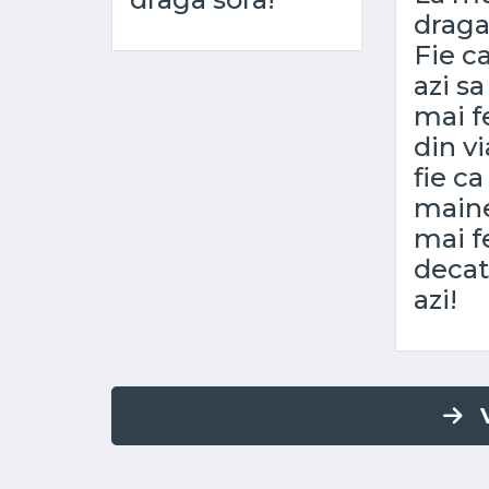
draga
Fie c
azi sa
mai fe
din vi
fie ca
maine 
mai f
decat
azi!