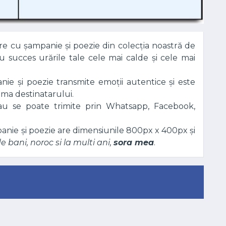
tare cu șampanie și poezie din colecția noastră de
cu succes urările tale cele mai calde și cele mai
nie și poezie transmite emoții autentice și este
ima destinatarului.
sau se poate trimite prin Whatsapp, Facebook,
anie și poezie are dimensiunile 800px x 400px și
e bani, noroc si la multi ani,
sora mea
.