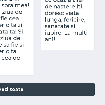
 sora mea!
de nastere iti
a ziua de
doresc viata
 fie cea
lunga, fericire,
ricita zi
sanatate si
ata ta! Si
iubire. La multi
 ziua de
ani!
sa fie si
ericita
 cea de
Vezi toate