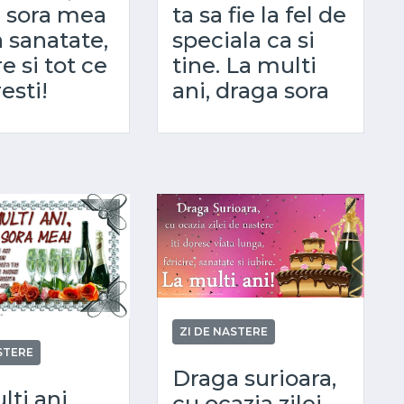
 sora mea
ta sa fie la fel de
 sanatate,
speciala ca si
re si tot ce
tine. La multi
resti!
ani, draga sora
ZI DE NASTERE
STERE
Draga surioara,
ti ani,
cu ocazia zilei