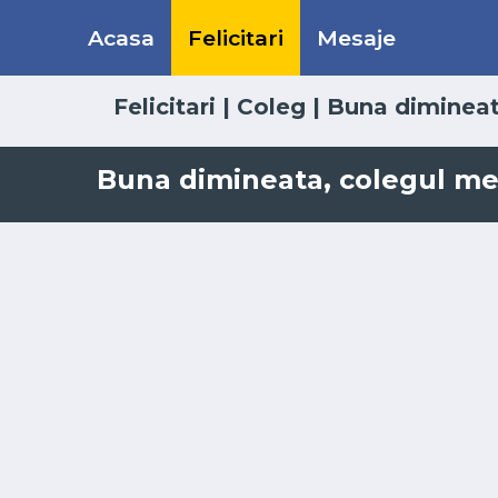
Acasa
Felicitari
Mesaje
Felicitari
|
Coleg
|
Buna diminea
Buna dimineata, colegul meu