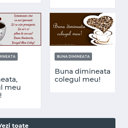
MINEATA
BUNA DIMINEATA
Buna dimineata
eata,
colegul meu!
ul meu
!
Vezi toate