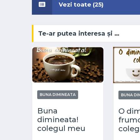
Vezi toate (25)
Te-ar putea interesa și …
BUNA DIMINEATA
BUNA DI
Buna
O dim
dimineata!
frum
colegul meu
coleg