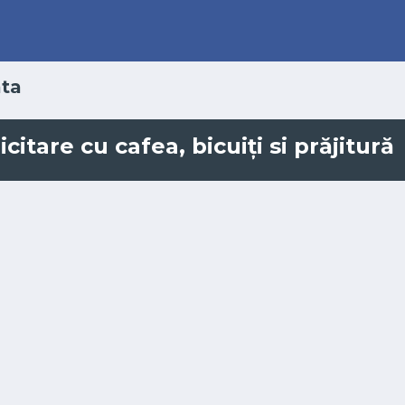
ta
citare cu cafea, bicuiți si prăjitură