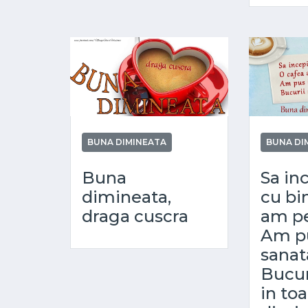
BUNA DIMINEATA
BUNA DI
Buna
Sa in
dimineata,
cu bi
draga cuscra
am pe
Am pu
sanat
Bucur
in to