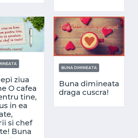
MINEATA
BUNA DIMINEATA
cepi ziua
Buna dimineata
ne O cafea
draga cuscra!
ntru tine,
s in ea
ate,
ii si chef
ate! Buna