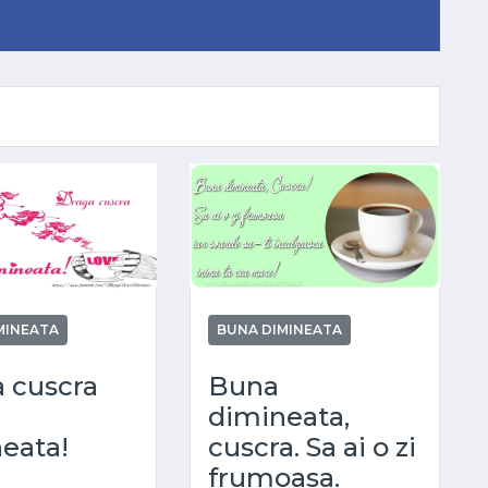
MINEATA
BUNA DIMINEATA
 cuscra
Buna
dimineata,
eata!
cuscra. Sa ai o zi
frumoasa.