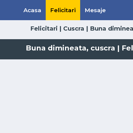
Acasa
Felicitari
Mesaje
Felicitari
|
Cuscra
|
Buna diminea
Buna dimineata, cuscra | Feli