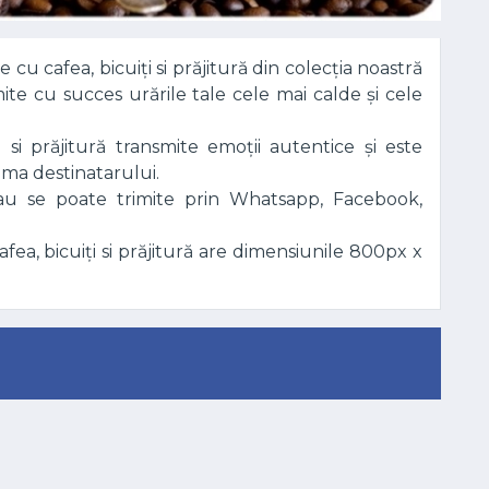
e cu cafea, bicuiți si prăjitură din colecția noastră
ite cu succes urările tale cele mai calde și cele
i si prăjitură transmite emoții autentice și este
ima destinatarului.
sau se poate trimite prin Whatsapp, Facebook,
ea, bicuiți si prăjitură are dimensiunile 800px x