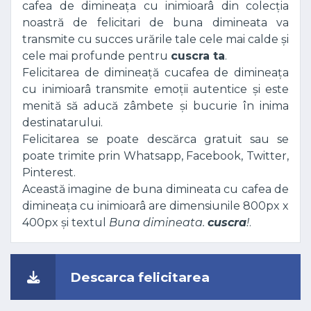
cafea de dimineața cu inimioarâ din colecția
noastră de felicitari de buna dimineata va
transmite cu succes urările tale cele mai calde și
cele mai profunde pentru
cuscra ta
.
Felicitarea de dimineață cucafea de dimineața
cu inimioarâ transmite emoții autentice și este
menită să aducă zâmbete și bucurie în inima
destinatarului.
Felicitarea se poate descărca gratuit sau se
poate trimite prin Whatsapp, Facebook, Twitter,
Pinterest.
Această imagine de buna dimineata cu cafea de
dimineața cu inimioarâ are dimensiunile 800px x
400px și textul
Buna dimineata.
cuscra
!
.
Descarca felicitarea