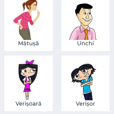
Mătușă
Unchi
Verișoară
Verișor