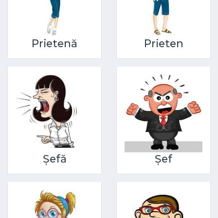
Prietenă
Prieten
Șefă
Șef