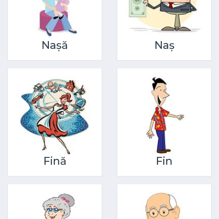
Nașă
Naș
Fină
Fin