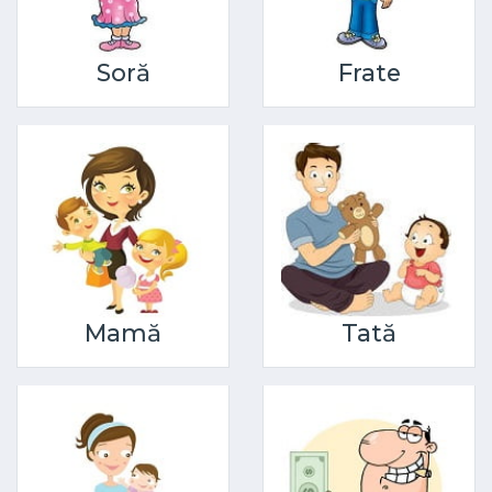
Soră
Frate
Mamă
Tată