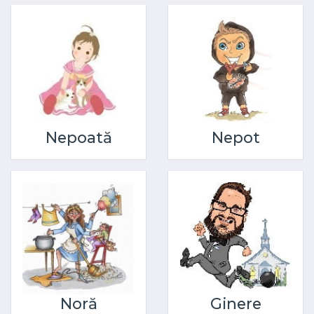
Nepoată
Nepot
Noră
Ginere