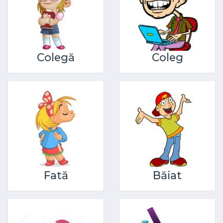
Colegă
Coleg
Fată
Băiat