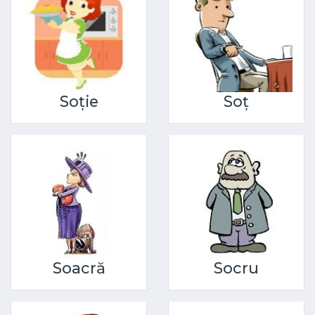
Soție
Soț
Soacră
Socru