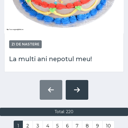
ZI DE NASTERE
La multi ani nepotul meu!
Total: 220
1
2
3
4
5
6
7
8
9
10