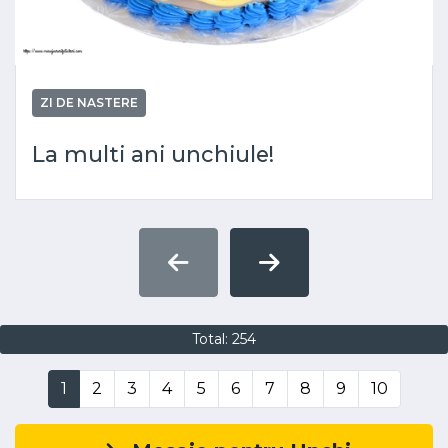
ZI DE NASTERE
La multi ani unchiule!
Total: 254
1
2
3
4
5
6
7
8
9
10