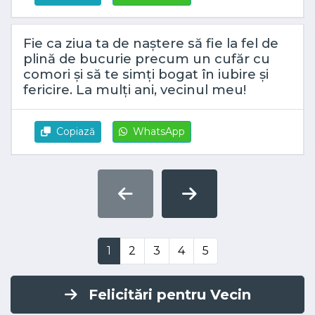
Fie ca ziua ta de naștere să fie la fel de
plină de bucurie precum un cufăr cu
comori și să te simți bogat în iubire și
fericire. La mulți ani, vecinul meu!
Copiază
WhatsApp
1
2
3
4
5
Felicitări pentru Vecin